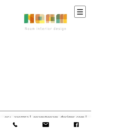
054-2207752
|
noam@noam-designs.com
|
הוד השרון